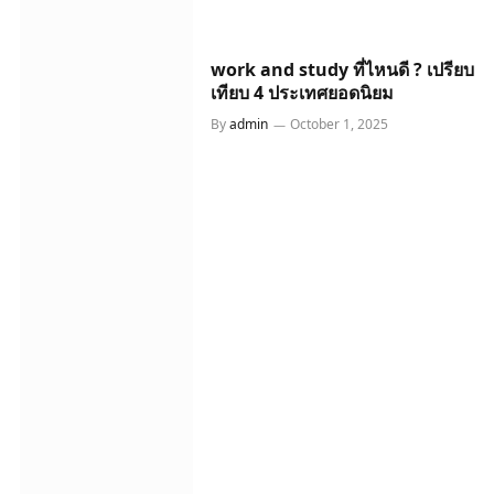
work and study ที่ไหนดี ? เปรียบ
เทียบ 4 ประเทศยอดนิยม
By
admin
October 1, 2025