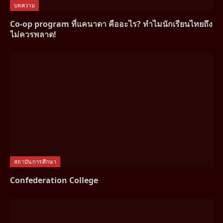
บทความ
Co-op program ที่แคนาดา คืออะไร? ทำไมนักเรียนไทยถึง
ไม่ควรพลาด!
สถาบันการศึกษา
Confederation College