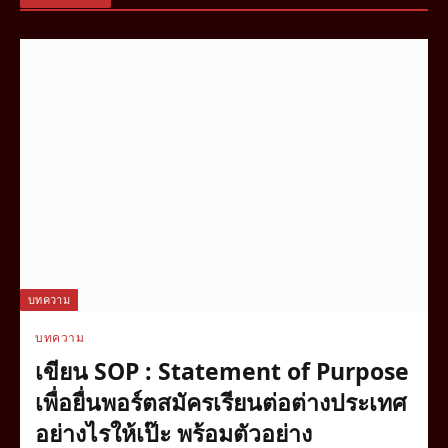
บทความ
บทความ
เขียน SOP : Statement of Purpose
เพื่อยื่นพอร์ตสมัครเรียนต่อต่างประเทศ
อย่างไรให้เป๊ะ พร้อมตัวอย่าง