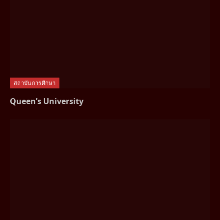
สถาบันการศึกษา
Queen’s University