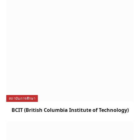
สถาบันการศึกษา
BCIT (British Columbia Institute of Technology)