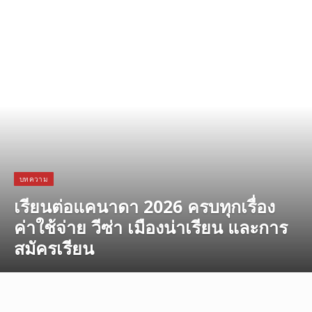
บทความ
เรียนต่อแคนาดา 2026 ครบทุกเรื่อง
ค่าใช้จ่าย วีซ่า เมืองน่าเรียน และการ
สมัครเรียน