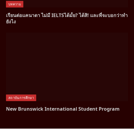
บทความ
เรียนต่อแคนาดา ไม่มี IELTSได้มั้ย? ได้สิ! และพี่จะบอกว่าทำ
ยังไง
สถาบันการศึกษา
New Brunswick International Student Program