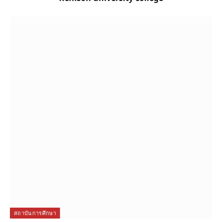
สถาบันการศึกษา