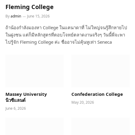
Fleming College
By
admin
June 15, 2026
ถ้าน้องกำลังมองหา College ในแคนาดาที่ ไม่ใหญ่จนรู้สึกหายไป
ในฝูงชน แต่ก็มีหลักสูตรที่ตอบโจทย์ตลาดงานจริงๆ วันนี้พี่จะพา
ไปรู้จัก Fleming College ค่ะ ชื่ออาจไม่คุ้นหูเท่า Seneca
Massey University
Confederation College
นิวซีแลนด์
May 20, 2026
June 6, 2026