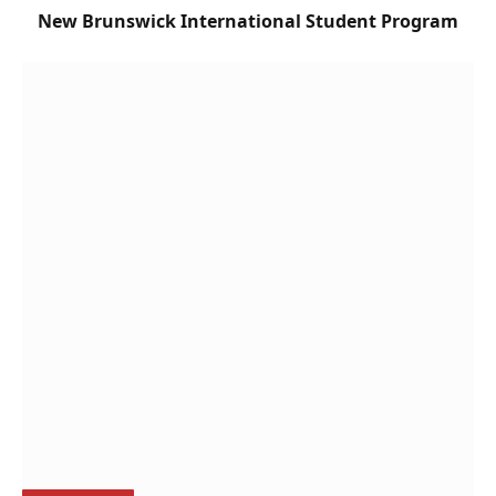
New Brunswick International Student Program