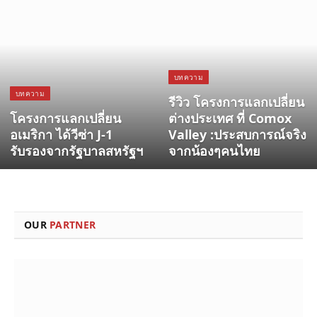
บทความ
บทความ
รีวิว โครงการแลกเปลี่ยน
โครงการแลกเปลี่ยน
ต่างประเทศ ที่ Comox
อเมริกา ได้วีซ่า J-1
Valley :ประสบการณ์จริง
รับรองจากรัฐบาลสหรัฐฯ
จากน้องๆคนไทย
OUR
PARTNER