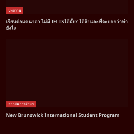
บทความ
เรียนต่อแคนาดา ไม่มี IELTSได้มั้ย? ได้สิ! และพี่จะบอกว่าทำ
ยังไง
สถาบันการศึกษา
New Brunswick International Student Program