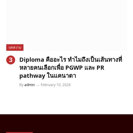
บทความ
Diploma คืออะไร ทำไมถึงเป็นเส้นทางที่
หลายคนเลือกเพื่อ PGWP และ PR
pathway ในแคนาดา
By
admin
February 10, 2026