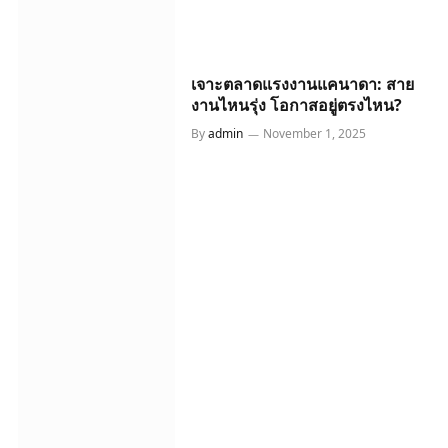
เจาะตลาดแรงงานแคนาดา: สาย
งานไหนรุ่ง โอกาสอยู่ตรงไหน?
By
admin
November 1, 2025