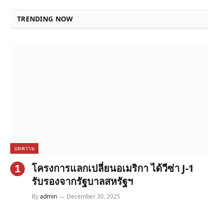
TRENDING NOW
บทความ
โครงการแลกเปลี่ยนอเมริกา ได้วีซ่า J-1
รับรองจากรัฐบาลสหรัฐฯ
By
admin
December 30, 2025