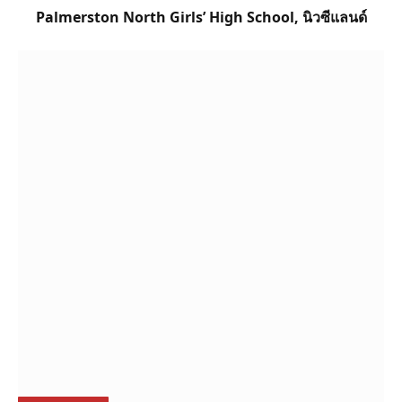
Palmerston North Girls’ High School, นิวซีแลนด์