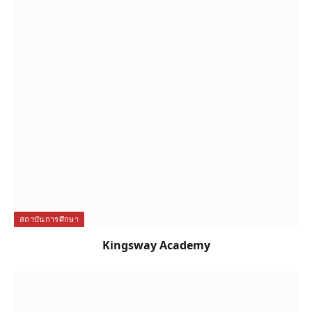
สถาบันการศึกษา
Kingsway Academy