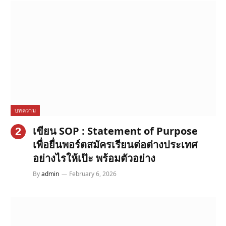
บทความ
เขียน SOP : Statement of Purpose
เพื่อยื่นพอร์ตสมัครเรียนต่อต่างประเทศ
อย่างไรให้เป๊ะ พร้อมตัวอย่าง
By
admin
February 6, 2026