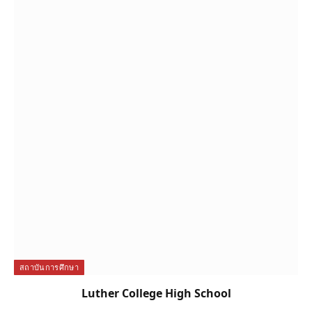
สถาบันการศึกษา
Luther College High School