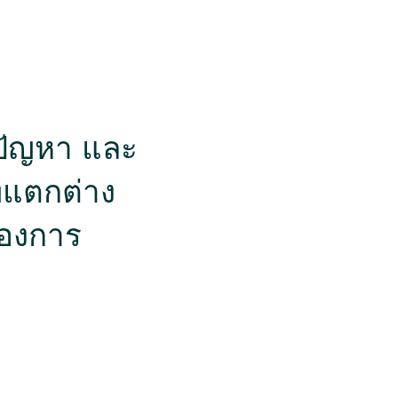
รียน!
ิตในต่างประเทศ เปิดโลก
ี่ยนวัฒนธรรม
้ปัญหา และ
่แตกต่าง
้องการ