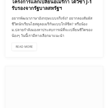
โครงการแลกเปลี่ยนอเมริกา ได้วีซ่า J-1
รับรองจากรัฐบาลสหรัฐฯ
อยากพัฒนาภาษาอังกฤษแบบจริงจัง? อยากลองสัมผัส
ชีวิตนักเรียนไฮสคูลอเมริกันแบบใกล้ชิด? หรือน้อง
ม.ปลายกำลังมองหาประสบการณ์ที่จะเปลี่ยนชีวิตของ
น้องๆ วันนี้เรามีทางเลือกมาแนะนำ
READ MORE