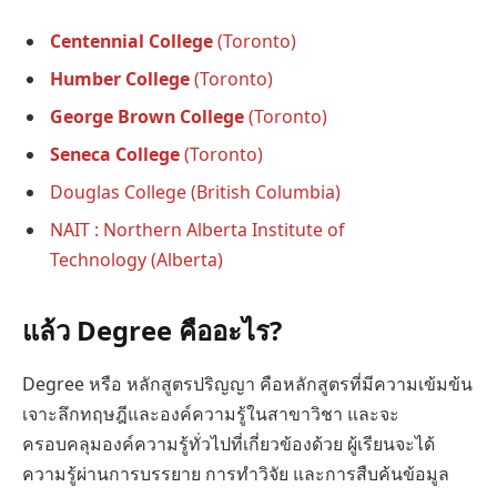
Centennial College
(Toronto)
Humber College
(Toronto)
George Brown College
(Toronto)
Seneca College
(Toronto)
Douglas College (British Columbia)
NAIT : Northern Alberta Institute of
Technology (Alberta)
แล้ว Degree คืออะไร?
Degree หรือ หลักสูตรปริญญา คือหลักสูตรที่มีความเข้มข้น
เจาะลึกทฤษฎีและองค์ความรู้ในสาขาวิชา และจะ
ครอบคลุมองค์ความรู้ทั่วไปที่เกี่ยวข้องด้วย ผู้เรียนจะได้
ความรู้ผ่านการบรรยาย การทำวิจัย และการสืบค้นข้อมูล