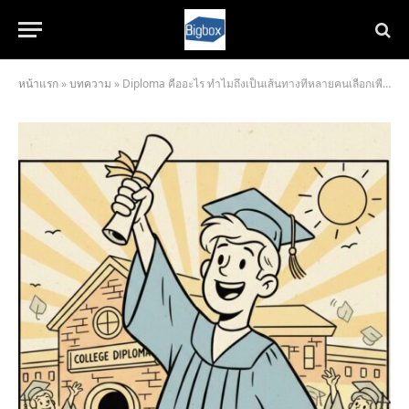
หน้าแรก
»
บทความ
»
Diploma คืออะไร ทำไมถึงเป็นเส้นทางที่หลายคนเลือกเพื่อ PGWP และ PR pathway ในแคนาดา