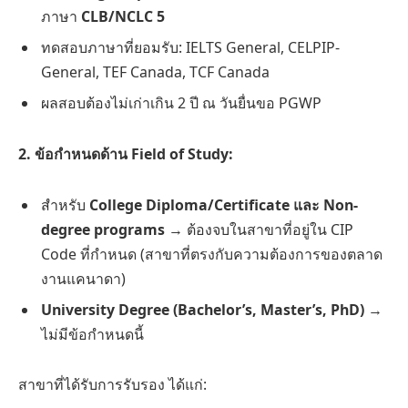
ภาษา
CLB/NCLC 5
ทดสอบภาษาที่ยอมรับ: IELTS General, CELPIP-
General, TEF Canada, TCF Canada
ผลสอบต้องไม่เก่าเกิน 2 ปี ณ วันยื่นขอ PGWP
2. ข้อกำหนดด้าน Field of Study:
สำหรับ
College Diploma/Certificate และ Non-
degree programs
→ ต้องจบในสาขาที่อยู่ใน CIP
Code ที่กำหนด (สาขาที่ตรงกับความต้องการของตลาด
งานแคนาดา)
University Degree (Bachelor’s, Master’s, PhD)
→
ไม่มีข้อกำหนดนี้
สาขาที่ได้รับการรับรอง ได้แก่: