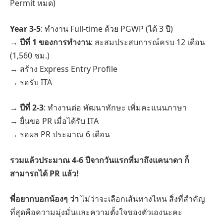
Permit หมด)
Year 3-5
: ทำงาน Full-time ด้วย PGWP (ได้ 3 ปี)
→
ปีที่ 1 ของการทำงาน
: สะสมประสบการณ์ครบ 12 เดือน
(1,560 ชม.)
→ สร้าง Express Entry Profile
→ รอรับ ITA
→
ปีที่ 2-3
: ทำงานต่อ พัฒนาทักษะ เพิ่มคะแนนภาษา
→ ยื่นขอ PR เมื่อได้รับ ITA
→ รอผล PR ประมาณ 6 เดือน
รวมแล้วประมาณ 4-6 ปีจากวันแรกที่มาถึงแคนาดา ก็
สามารถได้ PR แล้ว!
พี่อยากบอกน้องๆ ว่า
ไม่ว่าจะเลือกเส้นทางไหน สิ่งที่สำคัญ
ที่สุดคือความมุ่งมั่นและความตั้งใจของตัวเองนะคะ