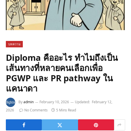
บทความ
Diploma คืออะไร ทำไมถึงเป็น
เส้นทางที่หลายคนเลือกเพื่อ
PGWP และ PR pathway ใน
แคนาดา
By
admin
February 10, 2026
Updated:
February 12,
2026
No Comments
5 Mins Read