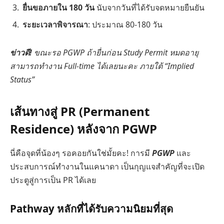
ยื่นขอภายใน 180 วัน
นับจากวันที่ได้รับจดหมายยืนยัน
ระยะเวลาพิจารณา
: ประมาณ 80-180 วัน
ข่าวดี!
ขณะรอ PGWP ถ้ายื่นก่อน Study Permit หมดอายุ
สามารถทำงาน Full-time ได้เลยนะคะ ภายใต้ “Implied
Status”
เส้นทางสู่ PR (Permanent
Residence) หลังจาก PGWP
นี่คือจุดที่น้องๆ รอคอยกันใช่มั้ยคะ! การมี
PGWP
และ
ประสบการณ์ทำงานในแคนาดา เป็นกุญแจสำคัญที่จะเปิด
ประตูสู่การเป็น PR ได้เลย
Pathway หลักที่ได้รับความนิยมที่สุด