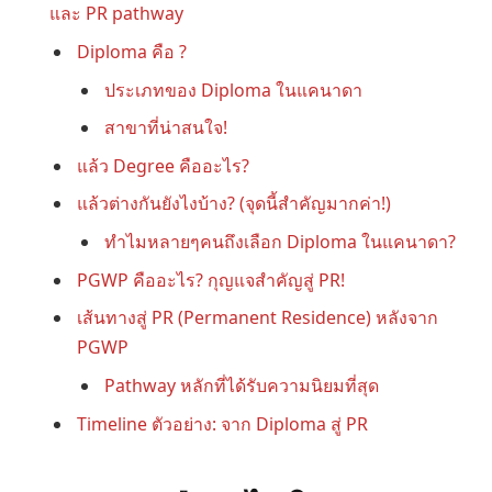
และ PR pathway
Diploma คือ ?
ประเภทของ Diploma ในแคนาดา
สาขาที่น่าสนใจ!
แล้ว Degree คืออะไร?
แล้วต่างกันยังไงบ้าง? (จุดนี้สำคัญมากค่า!)
ทำไมหลายๆคนถึงเลือก Diploma ในแคนาดา?
PGWP คืออะไร? กุญแจสำคัญสู่ PR!
เส้นทางสู่ PR (Permanent Residence) หลังจาก
PGWP
Pathway หลักที่ได้รับความนิยมที่สุด
Timeline ตัวอย่าง: จาก Diploma สู่ PR