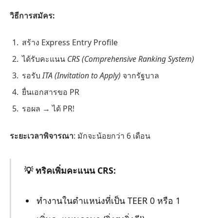
วิธีการสมัคร:
สร้าง Express Entry Profile
ได้รับคะแนน
CRS (Comprehensive Ranking System)
รอรับ
ITA (Invitation to Apply)
จากรัฐบาล
ยื่นเอกสารขอ PR
รอผล → ได้ PR!
ระยะเวลาพิจารณา
: มักจะน้อยกว่า 6 เดือน
💡 ทริคเพิ่มคะแนน CRS:
ทำงานในตำแหน่งที่เป็น TEER 0 หรือ 1