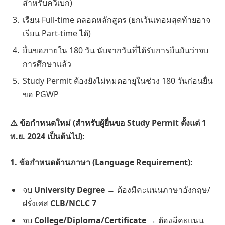
สำหรับควิเบก)
เรียน Full-time ตลอดหลักสูตร (ยกเว้นเทอมสุดท้ายอาจ
เรียน Part-time ได้)
ยื่นขอภายใน 180 วัน นับจากวันที่ได้รับการยืนยันว่าจบ
การศึกษาแล้ว
Study Permit ต้องยังไม่หมดอายุในช่วง 180 วันก่อนยื่น
ขอ PGWP
⚠️ ข้อกำหนดใหม่ (สำหรับผู้ยื่นขอ Study Permit ตั้งแต่ 1
พ.ย. 2024 เป็นต้นไป):
1. ข้อกำหนดด้านภาษา (Language Requirement):
จบ
University Degree
→ ต้องมีคะแนนภาษาอังกฤษ/
ฝรั่งเศส
CLB/NCLC 7
จบ
College/Diploma/Certificate
→ ต้องมีคะแนน