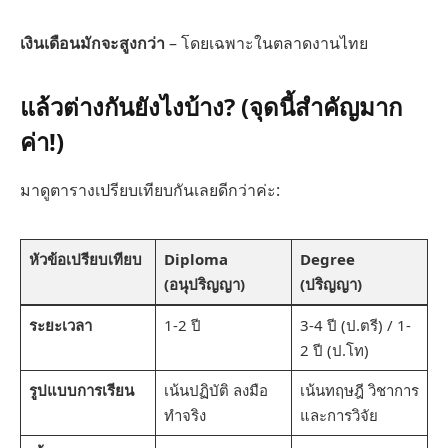
เงินเดือนมักจะสูงกว่า
– โดยเฉพาะในตลาดงานไทย
แล้วต่างกันยังไงบ้าง? (จุดนี้สำคัญมาก
ค่า!)
มาดูตารางเปรียบเทียบกันเลยดีกว่าค่ะ:
หัวข้อเปรียบเทียบ
Diploma
Degree
(อนุปริญญา)
(ปริญญา)
ระยะเวลา
1-2 ปี
3-4 ปี (ป.ตรี) / 1-
2 ปี (ป.โท)
รูปแบบการเรียน
เน้นปฏิบัติ ลงมือ
เน้นทฤษฎี วิชาการ
ทำจริง
และการวิจัย