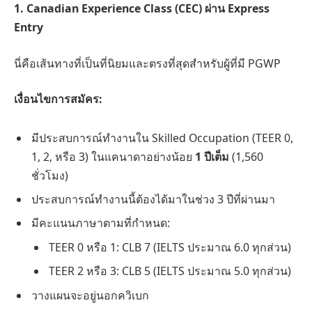
1. Canadian Experience Class (CEC) ผ่าน Express
Entry
นี่คือเส้นทางที่เป็นที่นิยมและตรงที่สุดสำหรับผู้ที่มี PGWP
เงื่อนไขการสมัคร:
มีประสบการณ์ทำงานใน Skilled Occupation (TEER 0,
1, 2, หรือ 3) ในแคนาดาอย่างน้อย
1 ปีเต็ม
(1,560
ชั่วโมง)
ประสบการณ์ทำงานนี้ต้องได้มาในช่วง 3 ปีที่ผ่านมา
มีคะแนนภาษาตามที่กำหนด:
TEER 0 หรือ 1: CLB 7 (IELTS ประมาณ 6.0 ทุกส่วน)
TEER 2 หรือ 3: CLB 5 (IELTS ประมาณ 5.0 ทุกส่วน)
วางแผนจะอยู่นอกควิเบก