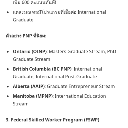
เพิ่ม 600 คะแนนทันที!
แต่ละมณฑลมีโปรแกรมที่เอื้อต่อ International
Graduate
ตัวอย่าง PNP ที่นิยม:
Ontario (OINP)
: Masters Graduate Stream, PhD
Graduate Stream
British Columbia (BC PNP)
: International
Graduate, International Post-Graduate
Alberta (AAIP)
: Graduate Entrepreneur Stream
Manitoba (MPNP)
: International Education
Stream
3. Federal Skilled Worker Program (FSWP)