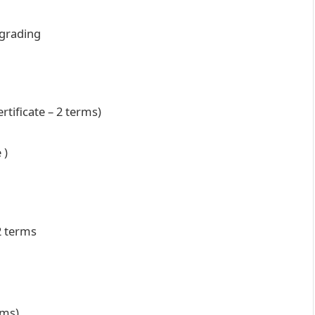
Upgrading
rtificate – 2 terms)
 )
 2 terms
erms)