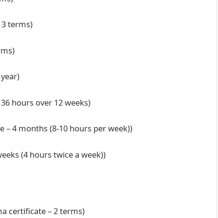
r 3 terms)
erms)
1 year)
– 36 hours over 12 weeks)
te – 4 months (8-10 hours per week))
weeks (4 hours twice a week))
a certificate – 2 terms)