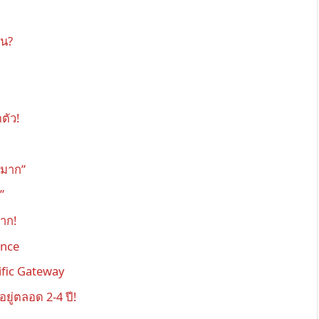
ัน?
ตัว!
วมาก”
”
าก!
ance
ific Gateway
ยู่ตลอด 2-4 ปี!