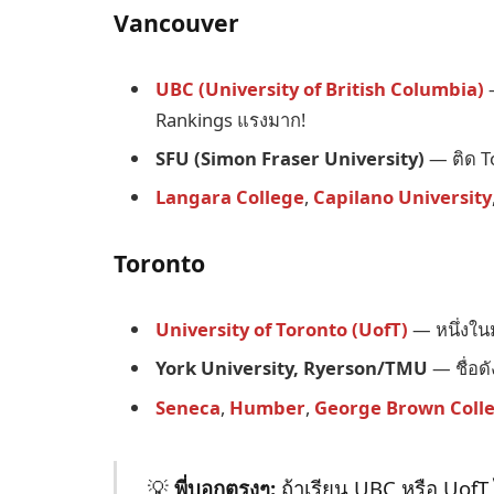
Vancouver
UBC (University of British Columbia)
—
Rankings แรงมาก!
SFU (Simon Fraser University)
— ติด T
Langara College
,
Capilano University
Toronto
University of Toronto (UofT)
— หนึ่งในม
York University, Ryerson/TMU
— ชื่อด
Seneca
,
Humber
,
George Brown Coll
💡
พี่บอกตรงๆ:
ถ้าเรียน UBC หรือ UofT 