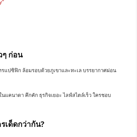
y”
็วๆ ก่อน
มุทรแปซิฟิก ล้อมรอบด้วยภูเขาและทะเล บรรยากาศผ่อน
ในแคนาดา คึกคัก ธุรกิจเยอะ ไลฟ์สไตล์เร็ว ใครชอบ
รเด็ดกว่ากัน?