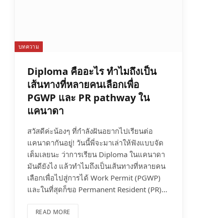
บทความ
Diploma คืออะไร ทำไมถึงเป็น
เส้นทางที่หลายคนเลือกเพื่อ
PGWP และ PR pathway ใน
แคนาดา
สวัสดีค่ะน้องๆ ที่กำลังฝันอยากไปเรียนต่อ
แคนาดากันอยู่! วันนี้พี่จะมาเล่าให้ฟังแบบจัด
เต็มเลยนะ ว่าการเรียน Diploma ในแคนาดา
มันดียังไง แล้วทำไมถึงเป็นเส้นทางที่หลายคน
เลือกเพื่อไปสู่การได้ Work Permit (PGWP)
และในที่สุดก็ขอ Permanent Resident (PR)…
READ MORE