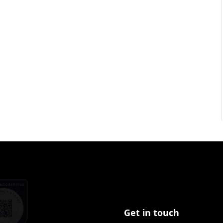
Get in touch