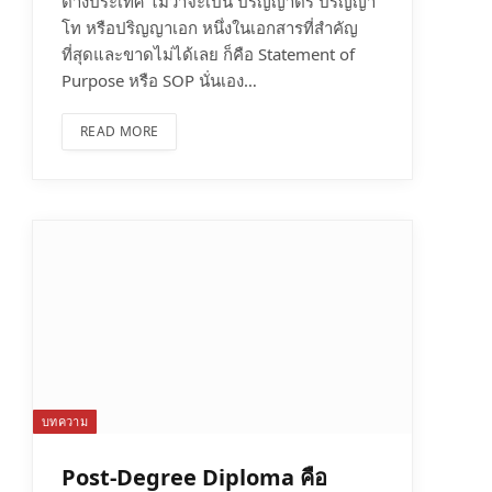
ต่างประเทศ ไม่ว่าจะเป็น ปริญญาตรี ปริญญา
โท หรือปริญญาเอก หนึ่งในเอกสารที่สำคัญ
ที่สุดและขาดไม่ได้เลย ก็คือ Statement of
Purpose หรือ SOP นั่นเอง…
READ MORE
บทความ
Post-Degree Diploma คือ