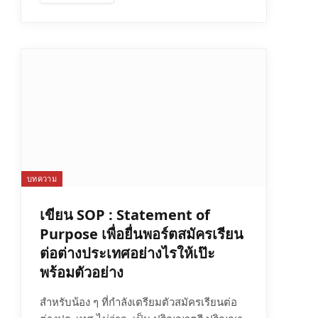
บทความ
เขียน SOP : Statement of
Purpose เพื่อยื่นพอร์ตสมัครเรียน
ต่อต่างประเทศอย่างไรให้เป๊ะ
พร้อมตัวอย่าง
สำหรับน้อง ๆ ที่กำลังเตรียมตัวสมัครเรียนต่อ